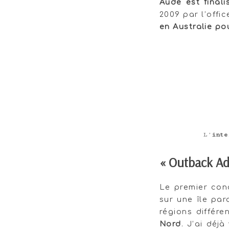
Aude est final
2009 par l’offic
en Australie po
L’
inte
« Outback Ad
Le premier con
sur une île par
régions différe
Nord
. J’ai déj