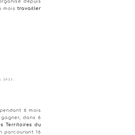
organisé depuis
 6 mois
travailler
 2013.
 pendant 6 mois
à gagner, dans 6
s Territoires du
n parcourant 16