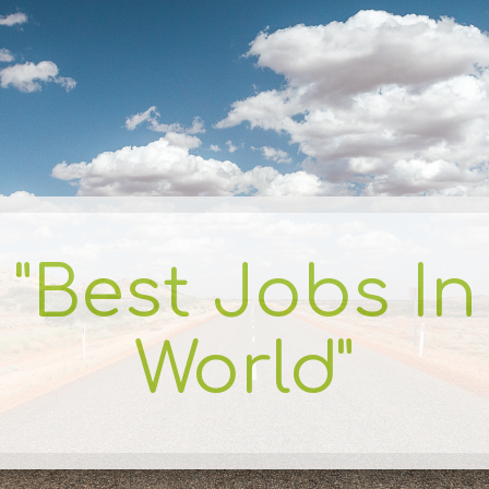
 "Best Jobs In
World"