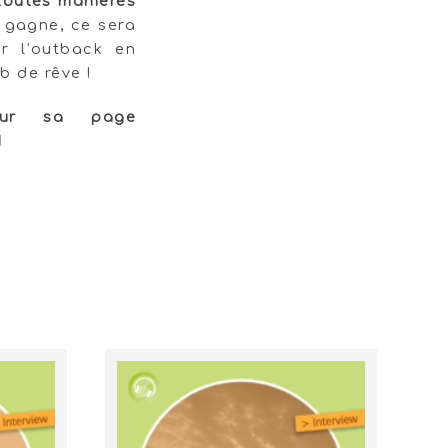
 toutes manières
e gagne, ce sera
r l’outback en
b de rêve !
sur sa page
!