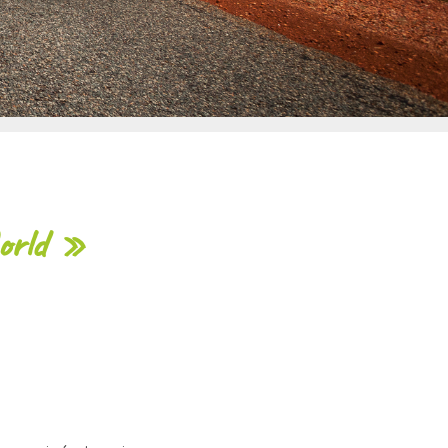
orld »