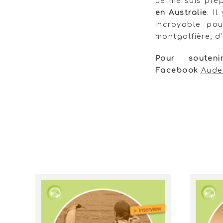
Je me suis pré
en Australie
. I
incroyable po
montgolfière, d
Pour soute
Facebook
Aude