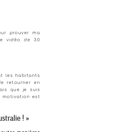
our prouver ma
te vidéo de 30
t les habitants
de retourner en
ais que je suis
a motivation est
tralie ! »