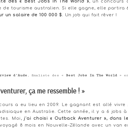
iste des « Best Jobs In The World »
, un concours 
e de tourisme australien. Si elle gagne, elle partira
ur un salaire de 100 000 $
. Un job qui fait rêver !
rview d’Aude
, finaliste des «
Best Jobs In The World
» en
venturer, ça me ressemble ! »
cours a eu lieu en 2009. Le gagnant est allé vivre
adisiaque en Australie. Cette année, il y a 6 jobs 
ntes. Moi,
j’ai choisi « Outback Aventurer », dans le
à voyagé 8 mois en Nouvelle-Zélande avec un van e