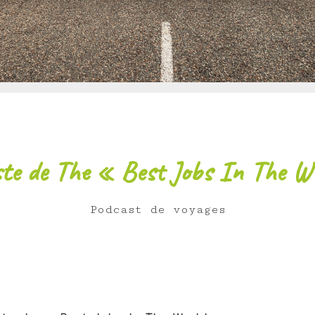
iste de The « Best Jobs In The W
Podcast de voyages