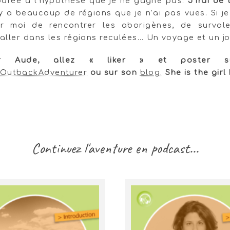
parée à l’hypothèse que je ne gagne pas.
J’irai de
l y a beaucoup de régions que je n’ai pas vues. Si j
ur moi de rencontrer les aborigènes, de survole
’aller dans les régions reculées… Un voyage et un jo
nir Aude, allez « liker » et poster 
OutbackAdventurer
ou sur son
blog.
She is the girl 
Continuez l'aventure en podcast...