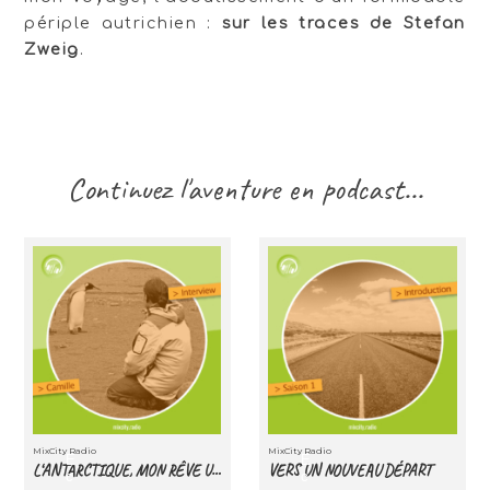
périple autrichien :
sur les traces de Stefan
Zweig
.
Continuez l'aventure en podcast...
MixCity Radio
MixCity Radio
E
E
L‘ANTARCTIQUE, MON RÊVE
VERS UN NOUVEAU DÉPART
L‘ANTARCTIQUE, MON RÊVE ULTIME
VERS UN NOUVEAU DÉPART
c
c
ULTIME