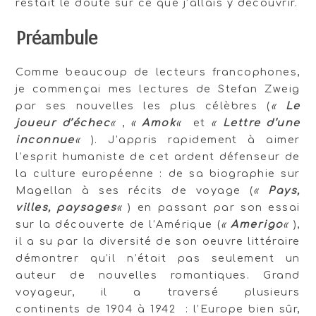
restait le doute sur ce que j’allais y découvrir.
Préambule
Comme beaucoup de lecteurs francophones,
je commençai mes lectures de Stefan Zweig
par ses nouvelles les plus célèbres (
«
Le
joueur d’échec
«
,
«
Amok
«
et
«
Lettre d’une
inconnue
«
). J’appris rapidement à aimer
l’esprit humaniste de cet ardent défenseur de
la culture européenne : de sa biographie sur
Magellan à ses récits de voyage (
«
Pays,
villes, paysages
«
) en passant par son essai
sur la découverte de l’Amérique (
«
Amerigo
«
),
il a su par la diversité de son oeuvre littéraire
démontrer qu’il n’était pas seulement un
auteur de nouvelles romantiques. Grand
voyageur, il a traversé plusieurs
continents de 1904 à 1942 : l’Europe bien sûr,