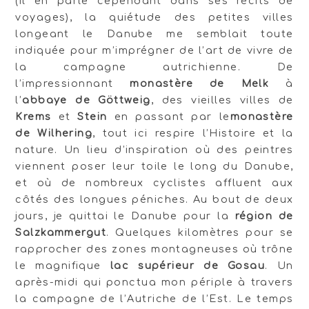
(il en parle cependant dans ses récits de
voyages), la quiétude des petites villes
longeant le Danube me semblait toute
indiquée pour m’imprégner de l’art de vivre de
la campagne autrichienne. De
l’impressionnant
monastère de Melk
à
l’
abbaye de Göttweig
, des vieilles villes de
Krems
et
Stein
en passant par le
monastère
de Wilhering
, tout ici respire l’Histoire et la
nature. Un lieu d’inspiration où des peintres
viennent poser leur toile le long du Danube,
et où de nombreux cyclistes affluent aux
côtés des longues péniches. Au bout de deux
jours, je quittai le Danube pour la
région de
Salzkammergut
. Quelques kilomètres pour se
rapprocher des zones montagneuses où trône
le magnifique
lac supérieur de Gosau
. Un
après-midi qui ponctua mon périple à travers
la campagne de l’Autriche de l’Est. Le temps